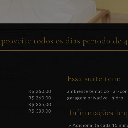
proveite todos os dias período de 
Essa suíte tem:
R$ 260,00
ambiente temático
ar-con
-
R$ 260,00
garagem privativa
hidro
-
-
R$ 335,00
Informações im
R$ 389,00
» Adicional (a cada 15 min