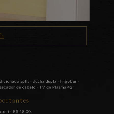
4h
dicionado split
ducha dupla
frigobar
-
-
-
secador de cabelo
TV de Plasma 42"
-
portantes
utos) - R$ 18,00.